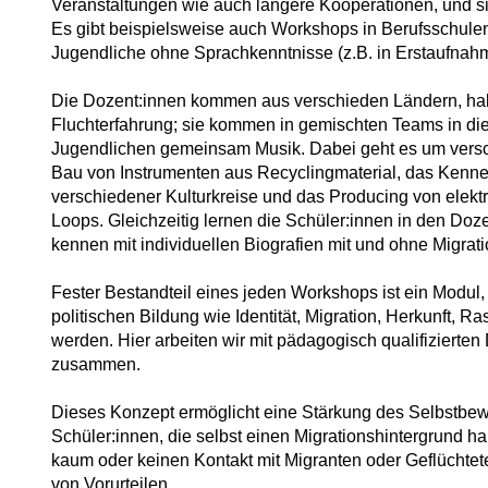
Veranstaltungen wie auch längere Kooperationen, und sie 
Es gibt beispielsweise auch Workshops in Berufsschulen
Jugendliche ohne Sprachkenntnisse (z.B. in Erstaufnah
Die Dozent:innen kommen aus verschieden Ländern, hab
Fluchterfahrung; sie kommen in gemischten Teams in d
Jugendlichen gemeinsam Musik. Dabei geht es um vers
Bau von Instrumenten aus Recyclingmaterial, das Kenne
verschiedener Kulturkreise und das Producing von elek
Loops. Gleichzeitig lernen die Schüler:innen in den Doz
kennen mit individuellen Biografien mit und ohne Migrat
Fester Bestandteil eines jeden Workshops ist ein Modul,
politischen Bildung wie Identität, Migration, Herkunft, 
werden. Hier arbeiten wir mit pädagogisch qualifizierten
zusammen.
Dieses Konzept ermöglicht eine Stärkung des Selbstbew
Schüler:innen, die selbst einen Migrationshintergrund h
kaum oder keinen Kontakt mit Migranten oder Geflüchtete
von Vorurteilen.