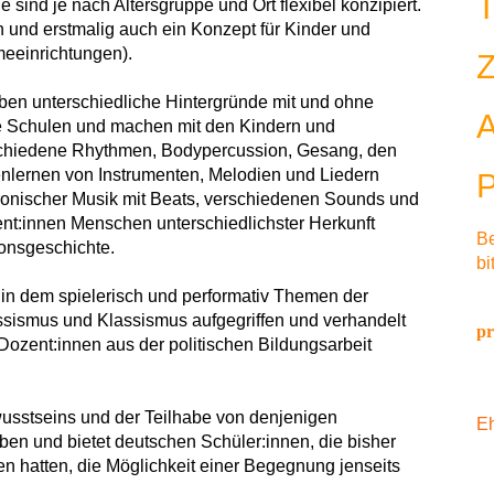
sind je nach Altersgruppe und Ort flexibel konzipiert.
 und erstmalig auch ein Konzept für Kinder und
meeinrichtungen).
en unterschiedliche Hintergründe mit und ohne
ie Schulen und machen mit den Kindern und
chiedene Rhythmen, Bodypercussion, Gesang, den
nlernen von Instrumenten, Melodien und Liedern
tronischer Musik mit Beats, verschiedenen Sounds und
ent:innen Menschen unterschiedlichster Herkunft
Be
ionsgeschichte.
bi
 in dem spielerisch und performativ Themen der
Rassismus und Klassismus aufgegriffen und verhandelt
p
 Dozent:innen aus der politischen Bildungsarbeit
usstseins und der Teilhabe von denjenigen
Eh
aben und bietet deutschen Schüler:innen, die bisher
n hatten, die Möglichkeit einer Begegnung jenseits